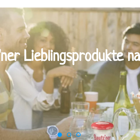
'ner Lieblingsprodukte n
1
2
3