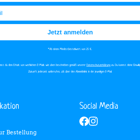
Jetzt anmelden
*Ab einem Mindestbestellwert von 25 €.​
immst du dem Erhalt von werblichen E-Mails wie oben beschrieben gemäß unserer
Datenschutzerklärung
zu. Du kannst deine Einwilli
Zukunft jederzeit widerrufen, z.B. über den Abmeldelink in der jeweiligen E-Mail.
kation
Social Media
ur Bestellung