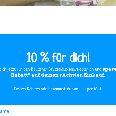
10 % für dich!
spare
dich jetzt für den Bautz'ner Brutzelclub Newsletter an und
Rabatt* auf deinen nächsten Einkauf.
​Deinen Rabattcode bekommst du von uns per Mail.
me