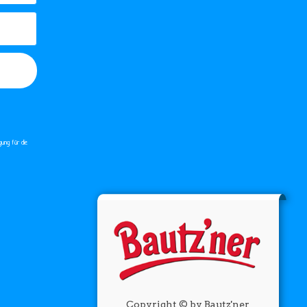
gung für die
Copyright © by Bautz'ner