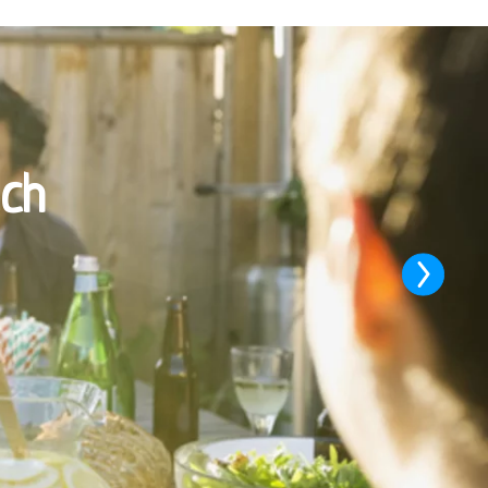
ach
Next