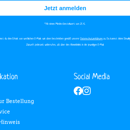
Jetzt anmelden
*Ab einem Mindestbestellwert von 25 €.​
immst du dem Erhalt von werblichen E-Mails wie oben beschrieben gemäß unserer
Datenschutzerklärung
zu. Du kannst deine Einwilli
Zukunft jederzeit widerrufen, z.B. über den Abmeldelink in der jeweiligen E-Mail.
kation
Social Media
ur Bestellung
vice
Hinweis