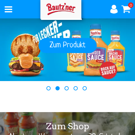
0
AKTUELLES
Zum Produkt
ÜBER
BAUTZNER
1
2
3
4
5
PRODUKTE
Zum Shop