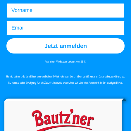
Vorname
Email
Jetzt anmelden
*Ab einem Mindestbestellwert von 25 €.​
Hiermit stimmst du dem Erhalt von werblichen E-Mails wie oben beschrieben gemäß unserer
Datenschutzerklärung
zu.
Du kannst deine Einwilligung für die Zukunft jederzeit widerrufen, z.B. über den Abmeldelink in der jeweiligen E-Mail.