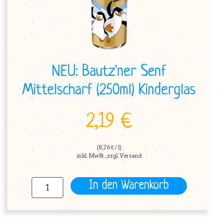
BRUTZELKUNDE
NEU: Bautz'ner Senf
REZEPTE
Mittelscharf (250ml) Kinderglas
2,19 €
SHOP
(8,76 € / l)
inkl. MwSt. , zzgl. Versand
In den Warenkorb