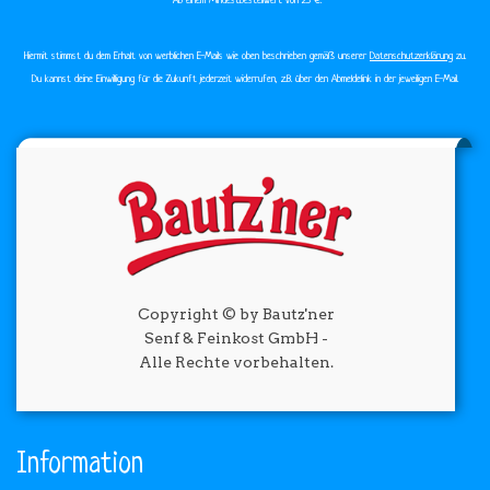
*Ab einem Mindestbestellwert von 25 €.​
Hiermit stimmst du dem Erhalt von werblichen E-Mails wie oben beschrieben gemäß unserer
Datenschutzerklärung
zu.
Du kannst deine Einwilligung für die Zukunft jederzeit widerrufen, z.B. über den Abmeldelink in der jeweiligen E-Mail.
Copyright © by Bautz'ner
Senf & Feinkost GmbH -
Alle Rechte vorbehalten.
Information