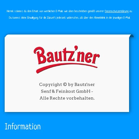
Hiermit stimmst du dem Erhalt von werblichen E-Mails wie oben beschrieben gemäß unserer
Datenschutzerklärung
zu.
Du kannst deine Einwilligung für die Zukunft jederzeit widerrufen, z.B. über den Abmeldelink in der jeweiligen E-Mail.
Copyright © by Bautz'ner
Senf & Feinkost GmbH -
Alle Rechte vorbehalten.
Information