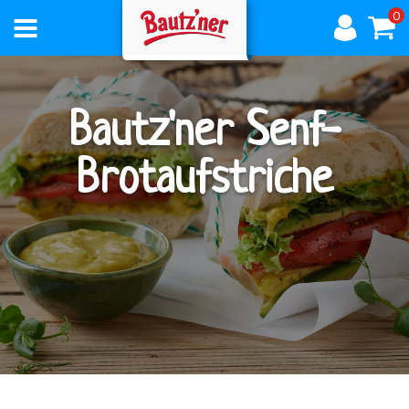
0
AKTUELLES
Bautz'ner Senf-
Brotaufstriche
ÜBER
BAUTZNER
PRODUKTE