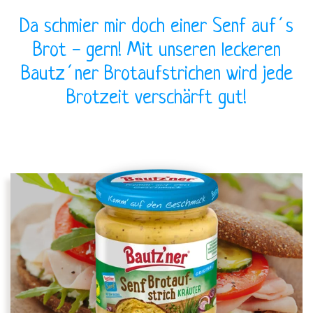
Da schmier mir doch einer Senf auf´s
BRUTZELKUNDE
Brot - gern! Mit unseren leckeren
Bautz´ner Brotaufstrichen wird jede
Brotzeit verschärft gut!
REZEPTE
SHOP