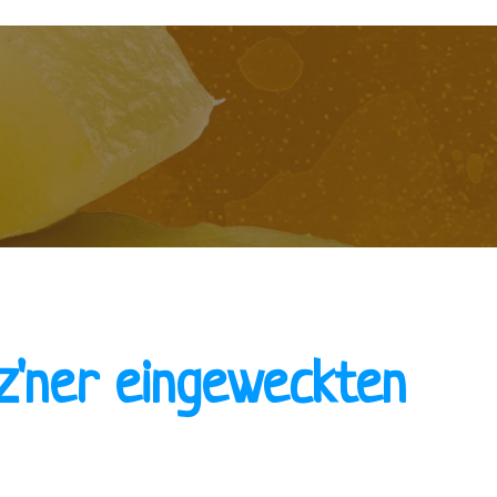
z'ner eingeweckten