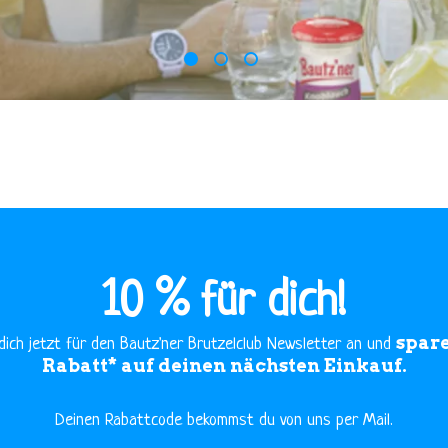
1
2
3
10 % für dich!
spare
dich jetzt für den Bautz'ner Brutzelclub Newsletter an und
Rabatt* auf deinen nächsten Einkauf.
​Deinen Rabattcode bekommst du von uns per Mail.