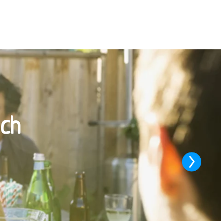
ach
Next