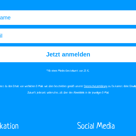
me
Jetzt anmelden
*Ab einem Mindestbestellwert von 25 €.​
immst du dem Erhalt von werblichen E-Mails wie oben beschrieben gemäß unserer
Datenschutzerklärung
zu. Du kannst deine Einwilli
Zukunft jederzeit widerrufen, z.B. über den Abmeldelink in der jeweiligen E-Mail.
kation
Social Media