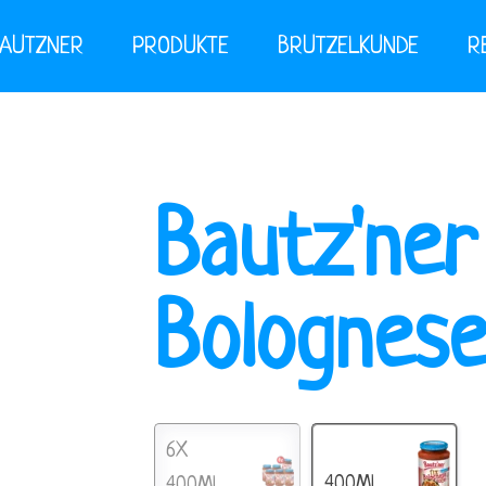
BAUTZNER
PRODUKTE
BRUTZELKUNDE
R
Bautz'ner
Bolognes
6X
400ML