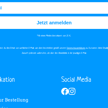
Jetzt anmelden
*Ab einem Mindestbestellwert von 25 €.​
immst du dem Erhalt von werblichen E-Mails wie oben beschrieben gemäß unserer
Datenschutzerklärung
zu. Du kannst deine Einwilli
Zukunft jederzeit widerrufen, z.B. über den Abmeldelink in der jeweiligen E-Mail.
kation
Social Media
ur Bestellung