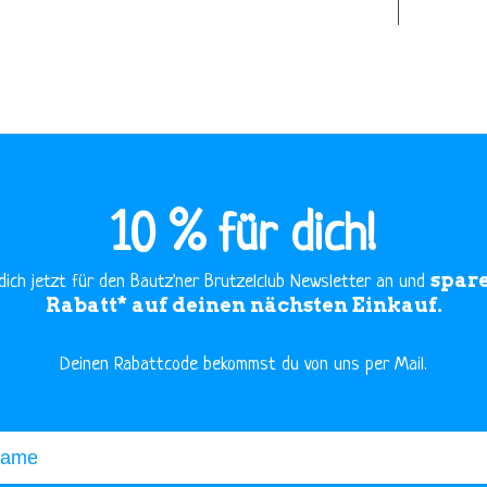
10 % für dich!
spare
dich jetzt für den Bautz'ner Brutzelclub Newsletter an und
Rabatt* auf deinen nächsten Einkauf.
​Deinen Rabattcode bekommst du von uns per Mail.
me