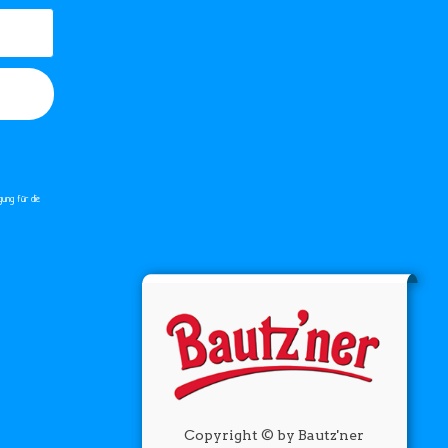
gung für die
Copyright © by Bautz'ner