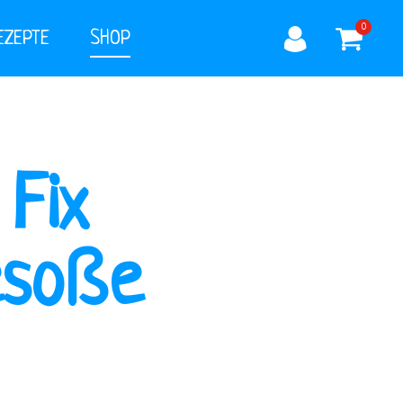
0
EZEPTE
SHOP
 Fix
esoße