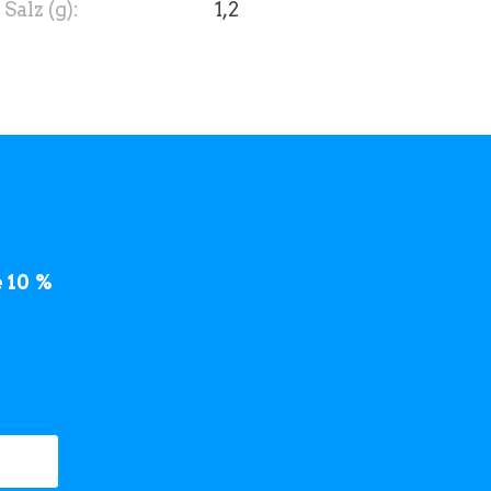
Salz (g):
1,2
 10 %