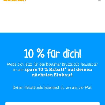
10 % für dich!
Melde dich jetzt für den Bautz'ner Brutzelclub Newsletter
spare 10 % Rabatt* auf deinen
an und
nächsten Einkauf.
​Deinen Rabattcode bekommst du von uns per Mail.
Vorname