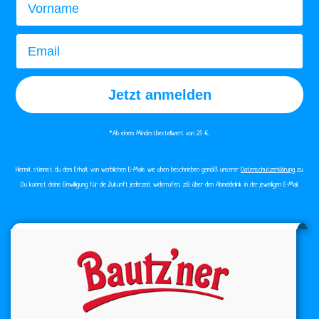
Email
Jetzt anmelden
*Ab einem Mindestbestellwert von 25 €.​
Hiermit stimmst du dem Erhalt von werblichen E-Mails wie oben beschrieben gemäß unserer
Datenschutzerklärung
zu.
Du kannst deine Einwilligung für die Zukunft jederzeit widerrufen, z.B. über den Abmeldelink in der jeweiligen E-Mail.