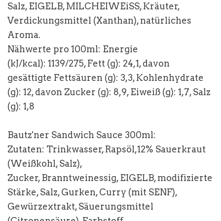
Salz,
EIGELB
,
MILCHEIWEiSS,
Kräuter,
Verdickungsmittel (Xanthan), natürliches
Aroma.
Nähwerte pro 100ml: Energie
(kJ/kcal): 1139/275, Fett (g): 24,1, davon
gesättigte Fettsäuren (g): 3,3, Kohlenhydrate
(g): 12, davon Zucker (g): 8,9, Eiweiß (g): 1,7, Salz
(g): 1,8
Bautz'ner Sandwich Sauce 300ml:
Zutaten: Trinkwasser, Rapsöl,12% Sauerkraut
(Weißkohl, Salz),
Zucker, Branntweinessig,
EIGELB
, modifizierte
Stärke, Salz, Gurken, Curry (mit
SENF
),
Gewürzextrakt, Säuerungsmittel
(Citronensäure), Farbstoff