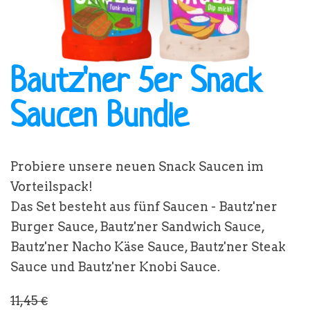
BRUTZELKUNDE
Bautz'ner 5er Snack
Saucen Bundle
REZEPTE
Probiere unsere neuen Snack Saucen im
Vorteilspack!
SHOP
Das Set besteht aus fünf Saucen - Bautz'ner
Burger Sauce, Bautz'ner Sandwich Sauce,
Bautz'ner Nacho Käse Sauce, Bautz'ner Steak
Sauce und Bautz'ner Knobi Sauce.
11,45 €