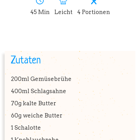
45 Min
Leicht
4 Portionen
BRUTZELKUNDE
REZEPTE
Zutaten
200ml
Gemüsebrühe
SHOP
400ml
Schlagsahne
70g
kalte Butter
60g
weiche Butter
1
Schalotte
1
Knoblauchzehe