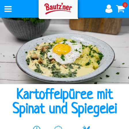
0
AKTUELLES
ÜBER
BAUTZNER
Kartoffelpüree mit
PRODUKTE
Spinat und Spiegelei