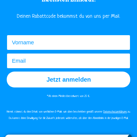
​Deinen Rabattcode bekommst du von uns per Mail.
Vorname
Email
Jetzt anmelden
*Ab einem Mindestbestellwert von 25 €.​
Hiermit stimmst du dem Erhalt von werblichen E-Mails wie oben beschrieben gemäß unserer
Datenschutzerklärung
zu.
Du kannst deine Einwilligung für die Zukunft jederzeit widerrufen, z.B. über den Abmeldelink in der jeweiligen E-Mail.