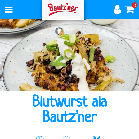
0
AKTUELLES
ÜBER
BAUTZNER
Blutwurst ala
PRODUKTE
Bautz’ner