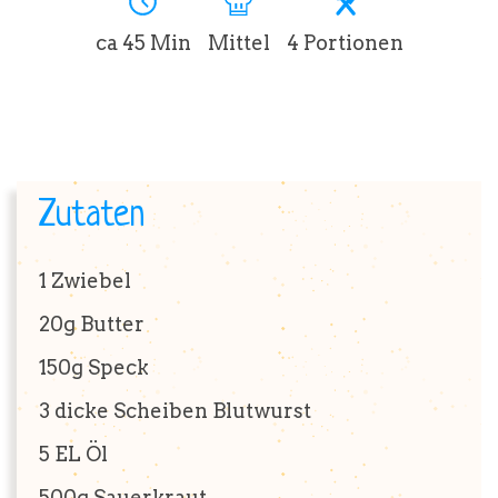
ca 45 Min
Mittel
4 Portionen
BRUTZELKUNDE
REZEPTE
Zutaten
1
Zwiebel
SHOP
20g
Butter
150g
Speck
3 dicke Scheiben
Blutwurst
5 EL
Öl
500g
Sauerkraut