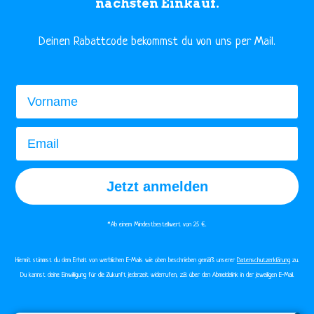
nächsten Einkauf.
​Deinen Rabattcode bekommst du von uns per Mail.
Vorname
Email
Jetzt anmelden
*Ab einem Mindestbestellwert von 25 €.​
Hiermit stimmst du dem Erhalt von werblichen E-Mails wie oben beschrieben gemäß unserer
Datenschutzerklärung
zu.
Du kannst deine Einwilligung für die Zukunft jederzeit widerrufen, z.B. über den Abmeldelink in der jeweiligen E-Mail.