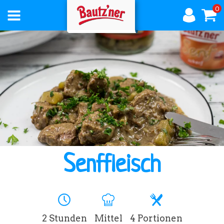
0
AKTUELLES
ÜBER
BAUTZNER
Senffleisch
PRODUKTE
2 Stunden
Mittel
4 Portionen