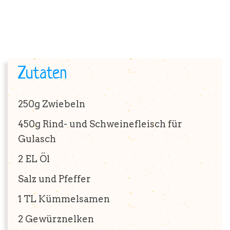
BRUTZELKUNDE
Zutaten
REZEPTE
250g
Zwiebeln
450g
Rind- und Schweinefleisch für
Gulasch
SHOP
2 EL
Öl
Salz und Pfeffer
1 TL
Kümmelsamen
2
Gewürznelken