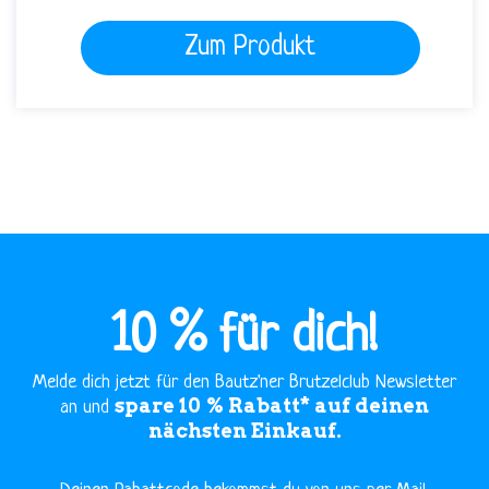
Zum Produkt
10 % für dich!
Melde dich jetzt für den Bautz'ner Brutzelclub Newsletter
spare 10 % Rabatt* auf deinen
an und
nächsten Einkauf.