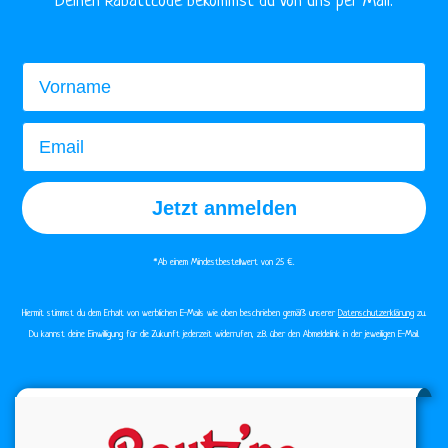
​Deinen Rabattcode bekommst du von uns per Mail.
Vorname
Email
Jetzt anmelden
*Ab einem Mindestbestellwert von 25 €.​
Hiermit stimmst du dem Erhalt von werblichen E-Mails wie oben beschrieben gemäß unserer
Datenschutzerklärung
zu.
Du kannst deine Einwilligung für die Zukunft jederzeit widerrufen, z.B. über den Abmeldelink in der jeweiligen E-Mail.