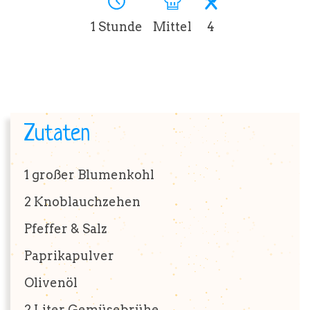
1 Stunde
Mittel
4
BRUTZELKUNDE
REZEPTE
Zutaten
1
großer Blumenkohl
SHOP
2
Knoblauchzehen
Pfeffer & Salz
Paprikapulver
Olivenöl
2 Liter
Gemüsebrühe