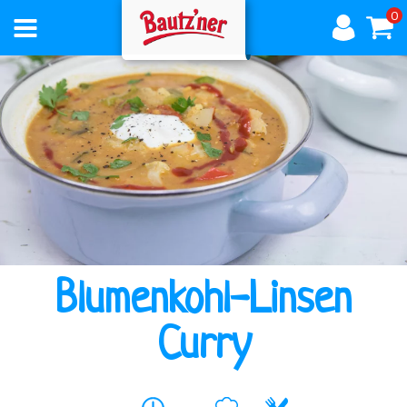
0
AKTUELLES
ÜBER
BAUTZNER
Blumenkohl-Linsen
PRODUKTE
Curry