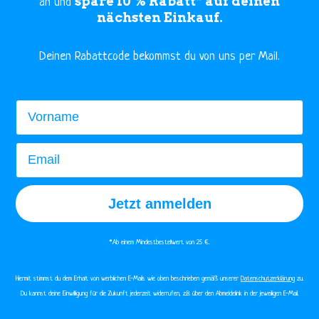
spare 10 % Rabatt* auf deinen
an und
nächsten Einkauf.
​Deinen Rabattcode bekommst du von uns per Mail.
Vorname
Email
Jetzt anmelden
*Ab einem Mindestbestellwert von 25 €.​
Hiermit stimmst du dem Erhalt von werblichen E-Mails wie oben beschrieben gemäß unserer
Datenschutzerklärung
zu.
Du kannst deine Einwilligung für die Zukunft jederzeit widerrufen, z.B. über den Abmeldelink in der jeweiligen E-Mail.