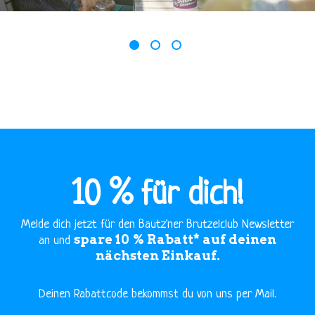
1
2
3
10 % für dich!
Melde dich jetzt für den Bautz'ner Brutzelclub Newsletter
spare 10 % Rabatt* auf deinen
an und
nächsten Einkauf.
​Deinen Rabattcode bekommst du von uns per Mail.