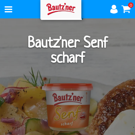
0
AKTUELLES
Bautz'ner Senf
scharf
ÜBER
BAUTZNER
PRODUKTE