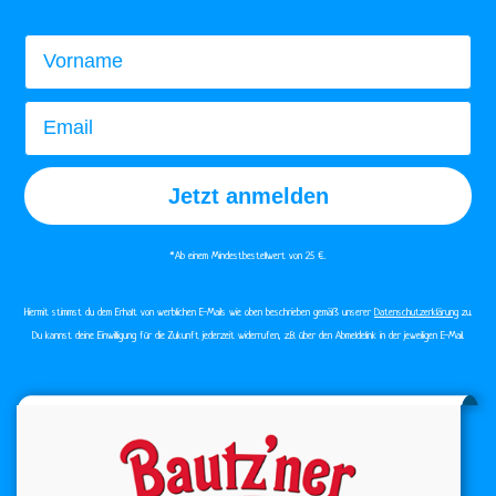
Vorname
Email
Jetzt anmelden
*Ab einem Mindestbestellwert von 25 €.​
Hiermit stimmst du dem Erhalt von werblichen E-Mails wie oben beschrieben gemäß unserer
Datenschutzerklärung
zu.
Du kannst deine Einwilligung für die Zukunft jederzeit widerrufen, z.B. über den Abmeldelink in der jeweiligen E-Mail.