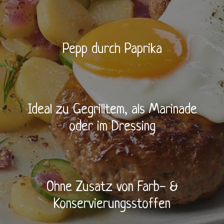
BRUTZELKUNDE
Pepp durch Paprika
REZEPTE
Ideal zu Gegrilltem, als Marinade
oder im Dressing
SHOP
Ohne Zusatz von Farb- &
Konservierungsstoffen