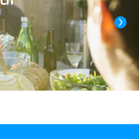
ach
Next