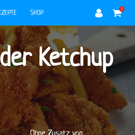
0
EZEPTE
SHOP
nder Ketchup
Ohne Zusatz von