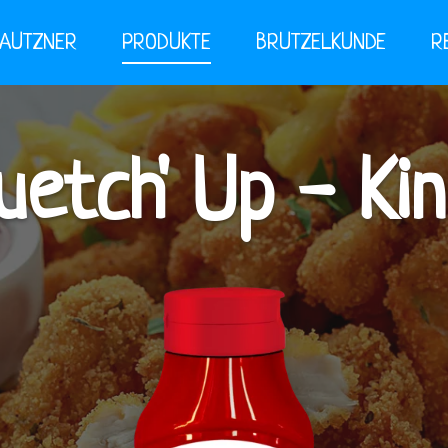
BAUTZNER
PRODUKTE
BRUTZELKUNDE
R
uetch' Up - Ki