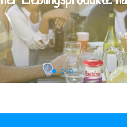
'ner Lieblingsprodukte n
1
2
3