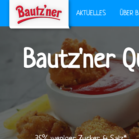
AKTUELLES
ÜBER 
Bautz'ner Q