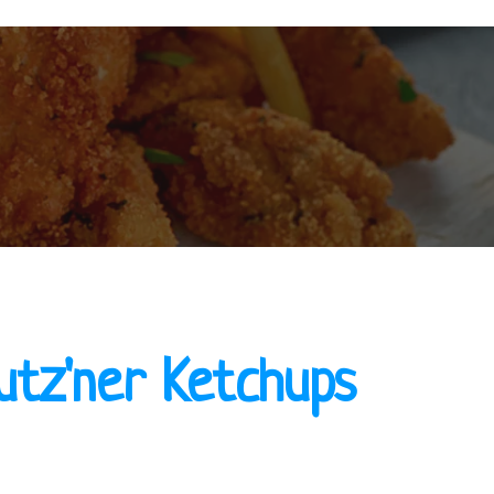
utz'ner Ketchups