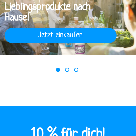
Lieblingsprodukte nach
Hause!
Jetzt einkaufen
1
2
3
10 % für dich!