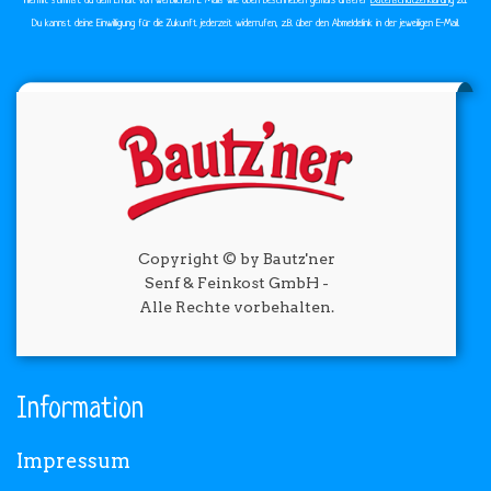
Hiermit stimmst du dem Erhalt von werblichen E-Mails wie oben beschrieben gemäß unserer
Datenschutzerklärung
zu.
Du kannst deine Einwilligung für die Zukunft jederzeit widerrufen, z.B. über den Abmeldelink in der jeweiligen E-Mail.
Copyright © by Bautz'ner
Senf & Feinkost GmbH -
Alle Rechte vorbehalten.
Information
Impressum