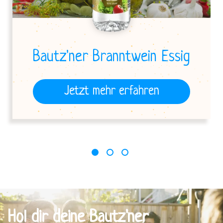
Bautz'ner Branntwein Essig
Jetzt mehr erfahren
1
2
3
Hol dir deine Bautz'ner